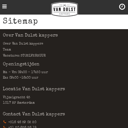
Sitemap
Over Van Dulst kappers
Over Van Dulst kappers
Team
Vacature: STOELVERHUUR
Openingstijden
Ma – Vr: 09:00 – 17:30 uur
Za: 09:00 -16:00 uur
Locatie Van Dulst kappers
Vijzelgracht 45
1017 HP Amsterdam
Contact Van Dulst kappers
+316 46 59 02 20