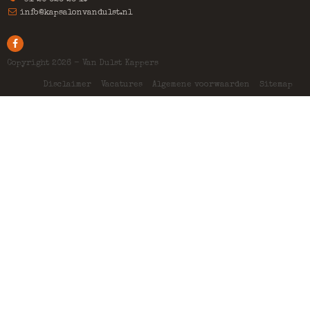
+31 20 626 26 19
info@kapsalonvandulst.nl
Copyright 2026 - Van Dulst Kappers
Disclaimer
Vacatures
Algemene voorwaarden
Sitemap